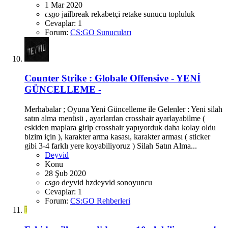
1 Mar 2020
csgo
jailbreak
rekabetçi
retake
sunucu
topluluk
Cevaplar: 1
Forum:
CS:GO Sunucuları
Counter Strike : Globale Offensive - YENİ
GÜNCELLEME -
Merhabalar ; Oyuna Yeni Güncelleme ile Gelenler : Yeni silah
satın alma menüsü , ayarlardan crosshair ayarlayabilme (
eskiden maplara girip crosshair yapıyorduk daha kolay oldu
bizim için ), karakter arma kasası, karakter arması ( sticker
gibi 3-4 farklı yere koyabiliyoruz ) Silah Satın Alma...
Deyvid
Konu
28 Şub 2020
csgo
deyvid
hzdeyvid
sonoyuncu
Cevaplar: 1
Forum:
CS:GO Rehberleri
I