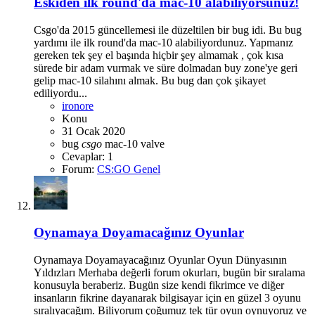
Eskiden ilk round'da mac-10 alabiliyorsunuz!
Csgo'da 2015 güncellemesi ile düzeltilen bir bug idi. Bu bug
yardımı ile ilk round'da mac-10 alabiliyordunuz. Yapmanız
gereken tek şey el başında hiçbir şey almamak , çok kısa
sürede bir adam vurmak ve süre dolmadan buy zone'ye geri
gelip mac-10 silahını almak. Bu bug dan çok şikayet
ediliyordu...
ironore
Konu
31 Ocak 2020
bug
csgo
mac-10
valve
Cevaplar: 1
Forum:
CS:GO Genel
Oynamaya Doyamacağınız Oyunlar
Oynamaya Doyamayacağınız Oyunlar Oyun Dünyasının
Yıldızları Merhaba değerli forum okurları, bugün bir sıralama
konusuyla beraberiz. Bugün size kendi fikrimce ve diğer
insanların fikrine dayanarak bilgisayar için en güzel 3 oyunu
sıralıyacağım. Biliyorum çoğumuz tek tür oyun oynuyoruz ve