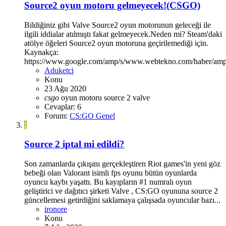
Source2 oyun motoru gelmeyecek!(CSGO)
Bildiğiniz gibi Valve Source2 oyun motorunun geleceği ile
ilgili iddialar atılmıştı fakat gelmeyecek.Neden mi? Steam'daki
atölye öğeleri Source2 oyun motoruna geçirilemediği için.
Kaynakça:
https://www.google.com/amp/s/www.webtekno.com/haber/am
Aduketci
Konu
23 Ağu 2020
csgo
oyun motoru
source 2
valve
Cevaplar: 6
Forum:
CS:GO Genel
I
Source 2 iptal mi edildi?
Son zamanlarda çıkışını gerçekleştiren Riot games'in yeni göz
bebeği olan Valorant isimli fps oyunu bütün oyunlarda
oyuncu kaybı yaşattı. Bu kayıpların #1 numralı oyun
geliştirici ve dağıtıcı şirketi Valve , CS:GO oyununa source 2
güncellemesi getirdiğini saklamaya çalışsada oyuncular bazı...
ironore
Konu