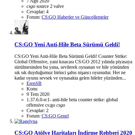
7 Ağu 2020
csgo
source 2
valve
Cevaplar: 4
Forum:
CS:GO Haberler ve Güncellemeler
CS:GO Yeni Anti-Hile Beta Sürümü Geldi!
CS:GO Yeni Anti-Hile Beta Sürümü Geldi! Counter Strike:
Global Offensive, yani kısacası CS:GO 2012 yılında piyasaya
sürülmesinden bu yana, sevilerek oynanan ve hile yönünden
sık sık duyduğumuz birinci şahıs nişancı oyunudur. Her ne
kadar oyunu sevsek ve oynasakta gelen hileler yüzünden...
ErenSB
Konu
9 Tem 2020
1.37.6.0-rc1-
anti-hile
beta
counter strike: global
offensive
cs:go
csgo
Cevaplar: 2
Forum:
CS:GO Genel
CS:GO Atölye Haritaları İndirme Rehberi 2020