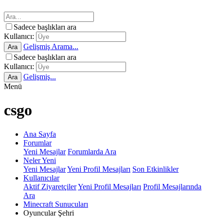
Sadece başlıkları ara
Kullanıcı:
Gelişmiş Arama...
Ara
Sadece başlıkları ara
Kullanıcı:
Gelişmiş...
Ara
Menü
csgo
Ana Sayfa
Forumlar
Yeni Mesajlar
Forumlarda Ara
Neler Yeni
Yeni Mesajlar
Yeni Profil Mesajları
Son Etkinlikler
Kullanıcılar
Aktif Ziyaretçiler
Yeni Profil Mesajları
Profil Mesajlarında
Ara
Minecraft Sunucuları
Oyuncular Şehri