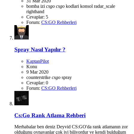
31 Mar 2020
bomba izi
csgo
csgo
kodlari
konsol
radar_scale
righthand
Cevaplar: 5
Forum:
CS:GO Rehberleri
Spray Nasıl Yapılır ?
KaptanPilot
Konu
9 Mar 2020
counterstrike
csgo
spray
Cevaplar: 0
Forum:
CS:GO Rehberleri
Cs:Go Rank Atlama Rehberi
Merhabalar ben deniz Deyvid CS:GO'da rank atlamanın zor
olduğunu oynayanlar çok iyi biliyordur ve kendi bulduğum