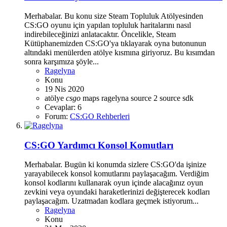
Merhabalar. Bu konu size Steam Topluluk Atölyesinden
CS:GO oyunu için yapılan topluluk haritalarını nasıl
indirebileceğinizi anlatacaktır. Öncelikle, Steam
Kütüphanemizden CS:GO'ya tıklayarak oyna butonunun
altındaki menülerden atölye kısmına giriyoruz. Bu kısımdan
sonra karşımıza şöyle...
Ragelyna
Konu
19 Nis 2020
atölye
csgo
maps
ragelyna
source 2
source sdk
Cevaplar: 6
Forum:
CS:GO Rehberleri
CS:GO Yardımcı Konsol Komutları
Merhabalar. Bugün ki konumda sizlere CS:GO'da işinize
yarayabilecek konsol komutlarını paylaşacağım. Verdiğim
konsol kodlarını kullanarak oyun içinde alacağınız oyun
zevkini veya oyundaki haraketlerinizi değişterecek kodları
paylaşacağım. Uzatmadan kodlara geçmek istiyorum...
Ragelyna
Konu