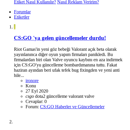
Etiket Nasıl Kullanılır?
Nasıl Reklam Veririm?
Forumlar
Etiketler
I
CS:GO 'ya gelen güncellemeler durdu!
Riot Gamas'in yeni göz bebeği Valorant açık beta olarak
yayınlanınca diğer oyun yapım firmaları panikledi. Bu
firmalardan biri olan Valve oyuncu kaybını en aza indirmek
için CS:GO'yu güncelleme bombardımanına tuttu. Fakat
haziran ayından beri ufak tefek bug fixingden ve yeni anti
hile...
ironore
Konu
27 Eyl 2020
csgo
dota2
güncelleme
valorant
valve
Cevaplar: 0
Forum:
CS:GO Haberler ve Güncellemeler