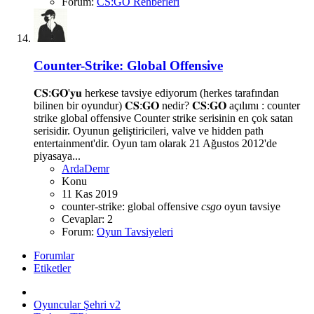
Forum:
CS:GO Rehberleri
Counter-Strike: Global Offensive
𝐂𝐒:𝐆𝐎'𝐲𝐮 herkese tavsiye ediyorum (herkes tarafından
bilinen bir oyundur) 𝐂𝐒:𝐆𝐎 nedir? 𝐂𝐒:𝐆𝐎 açılımı : counter
strike global offensive Counter strike serisinin en çok satan
serisidir. Oyunun geliştiricileri, valve ve hidden path
entertainment'dir. Oyun tam olarak 21 Ağustos 2012'de
piyasaya...
ArdaDemr
Konu
11 Kas 2019
counter-strike: global offensive
csgo
oyun
tavsiye
Cevaplar: 2
Forum:
Oyun Tavsiyeleri
Forumlar
Etiketler
Oyuncular Şehri v2