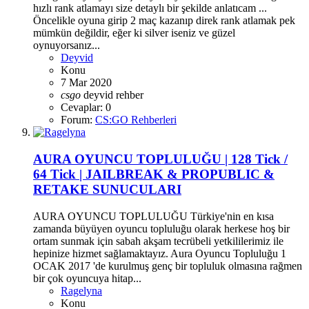
hızlı rank atlamayı size detaylı bir şekilde anlatıcam ...
Öncelikle oyuna girip 2 maç kazanıp direk rank atlamak pek
mümkün değildir, eğer ki silver iseniz ve güzel
oynuyorsanız...
Deyvid
Konu
7 Mar 2020
csgo
deyvid
rehber
Cevaplar: 0
Forum:
CS:GO Rehberleri
AURA OYUNCU TOPLULUĞU | 128 Tick /
64 Tick | JAILBREAK & PROPUBLIC &
RETAKE SUNUCULARI
AURA OYUNCU TOPLULUĞU Türkiye'nin en kısa
zamanda büyüyen oyuncu topluluğu olarak herkese hoş bir
ortam sunmak için sabah akşam tecrübeli yetkililerimiz ile
hepinize hizmet sağlamaktayız. Aura Oyuncu Topluluğu 1
OCAK 2017 'de kurulmuş genç bir topluluk olmasına rağmen
bir çok oyuncuya hitap...
Ragelyna
Konu