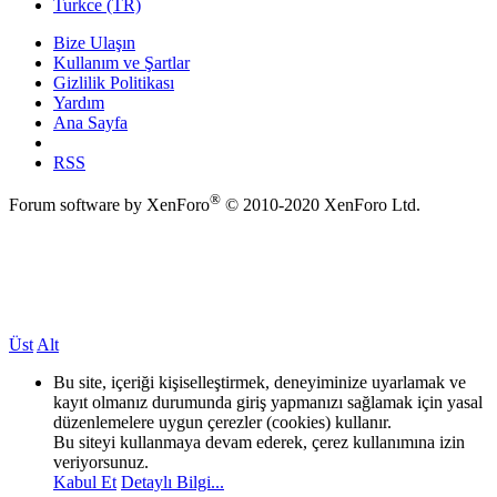
Turkce (TR)
Bize Ulaşın
Kullanım ve Şartlar
Gizlilik Politikası
Yardım
Ana Sayfa
RSS
®
Forum software by XenForo
© 2010-2020 XenForo Ltd.
Üst
Alt
Bu site, içeriği kişiselleştirmek, deneyiminize uyarlamak ve
kayıt olmanız durumunda giriş yapmanızı sağlamak için yasal
düzenlemelere uygun çerezler (cookies) kullanır.
Bu siteyi kullanmaya devam ederek, çerez kullanımına izin
veriyorsunuz.
Kabul Et
Detaylı Bilgi...