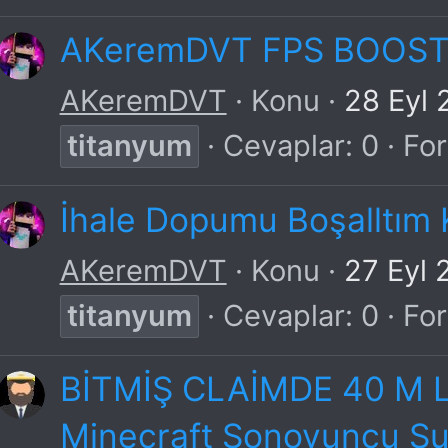
AKeremDVT FPS BOOST
AKeremDVT
Konu
28 Eyl 
titanyum
Cevaplar: 0
Fo
İhale Dopumu Boşalltım K
AKeremDVT
Konu
27 Eyl 
titanyum
Cevaplar: 0
Fo
BİTMİŞ CLAİMDE 40 M L
Minecraft Sonoyuncu Su