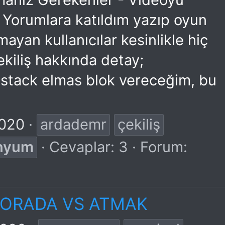
 Yorumlara katıldım yazıp oyun
yan kullanıcılar kesinlikle hiç
iliş hakkında detay;
stack elmas blok vereceğim, bu
2020
ardademr
çekiliş
anyum
Cevaplar: 3
Forum:
DORADA VS ATMAK