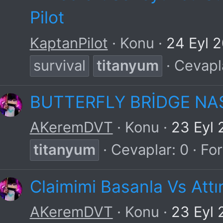
Pilot
KaptanPilot
Konu
24 Eyl 
survival
titanyum
Cevapl
BUTTERFLY BRİDGE NASI
AKeremDVT
Konu
23 Eyl
titanyum
Cevaplar: 0
Fo
Claimimi Basanla Vs Attı
AKeremDVT
Konu
23 Eyl