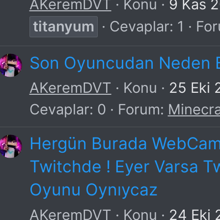
AKeremDVT
Konu
9 Kas 
titanyum
Cevaplar: 1
Fo
Son Oyuncudan Neden 
AKeremDVT
Konu
25 Eki 
Cevaplar: 0
Forum:
Minecra
Hergün Burada WebCamlı
Twitchde ! Eyer Varsa Tw
Oyunu Oynıycaz
AKeremDVT
Konu
24 Eki