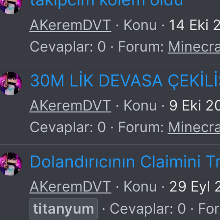
AKeremDVT
Konu
14 Eki 
Cevaplar: 0
Forum:
Minecra
30M LİK DEVASA ÇEKİLİ
AKeremDVT
Konu
9 Eki 2
Cevaplar: 0
Forum:
Minecra
Dolandırıcının Claimini T
AKeremDVT
Konu
29 Eyl 
titanyum
Cevaplar: 0
Fo