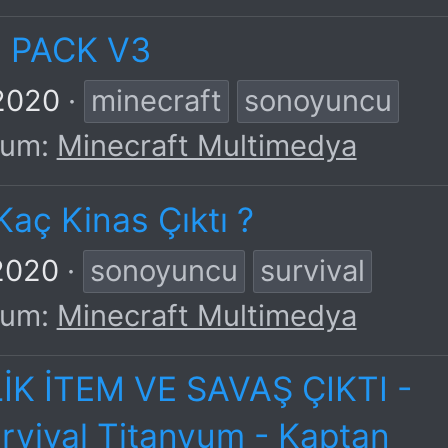
 PACK V3
2020
minecraft
sonoyuncu
rum:
Minecraft Multimedya
aç Kinas Çıktı ?
2020
sonoyuncu
survival
rum:
Minecraft Multimedya
İK İTEM VE SAVAŞ ÇIKTI -
rvival Titanyum - Kaptan