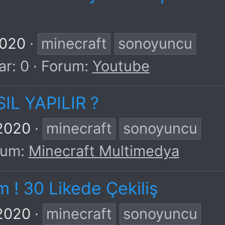
2020
minecraft
sonoyuncu
ar: 0
Forum:
Youtube
L YAPILIR ?
 2020
minecraft
sonoyuncu
rum:
Minecraft Multimedya
m ! 30 Likede Çekiliş
 2020
minecraft
sonoyuncu