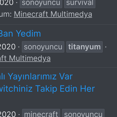
2020
sonoyuncu
survival
rum:
Minecraft Multimedya
Ban Yedim
2020
sonoyuncu
titanyum
ft Multimedya
 Yayınlarımız Var
itchiniz Takip Edin Her
 2020
minecraft
sonoyuncu