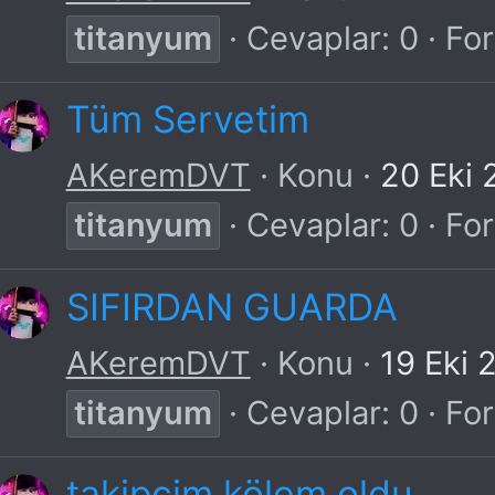
titanyum
Cevaplar: 0
Fo
Tüm Servetim
AKeremDVT
Konu
20 Eki 
titanyum
Cevaplar: 0
Fo
SIFIRDAN GUARDA
AKeremDVT
Konu
19 Eki 
titanyum
Cevaplar: 0
Fo
takipcim kölem oldu