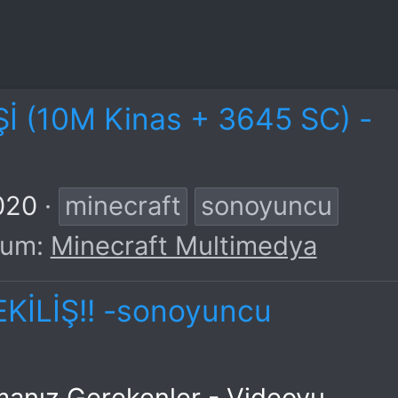
İ (10M Kinas + 3645 SC) -
020
minecraft
sonoyuncu
rum:
Minecraft Multimedya
İLİŞ!! -sonoyuncu
manız Gerekenler - Videoyu