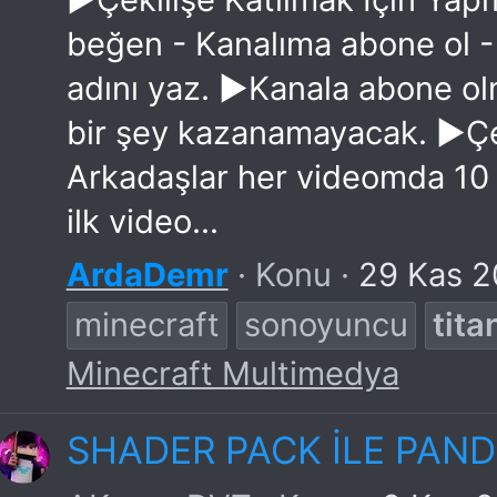
beğen - Kanalıma abone ol -
adını yaz. ►Kanala abone olma
bir şey kazanamayacak. ►Çek
Arkadaşlar her videomda 10 
ilk video...
ArdaDemr
Konu
29 Kas 
minecraft
sonoyuncu
tit
Minecraft Multimedya
SHADER PACK İLE PAN