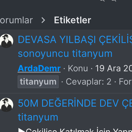
orumlar
Etiketler
DEVASA YILBAŞI ÇEKİLİŞ
sonoyuncu titanyum
ArdaDemr
Konu
19 Ara 2
titanyum
Cevaplar: 2
Fo
50M DEĞERİNDE DEV ÇEK
titanyum
►Çekilişe Katılmak İçin Yap