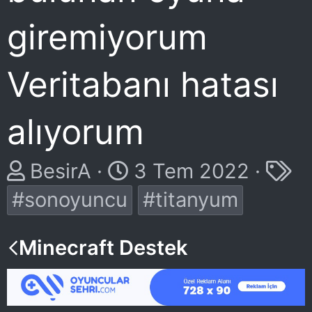
giremiyorum
Veritabanı hatası
alıyorum
K
B
E
BesirA
3 Tem 2022
o
a
t
#sonoyuncu
#titanyum
n
ş
i
Minecraft Destek
u
l
k
y
a
e
u
n
t