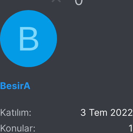
y
l
B
a
BesirA
Katılım
3 Tem 2022
Konular
1