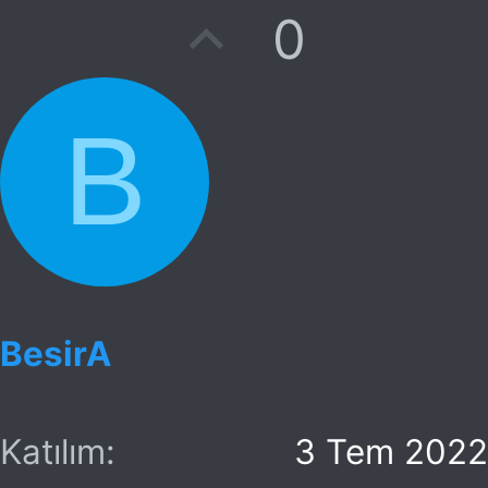
O
0
y
l
B
a
BesirA
Katılım
3 Tem 2022