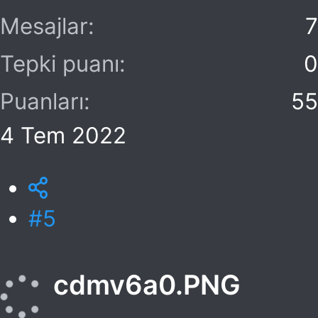
Mesajlar
7
Tepki puanı
0
Puanları
55
4 Tem 2022
#5
cdmv6a0.PNG