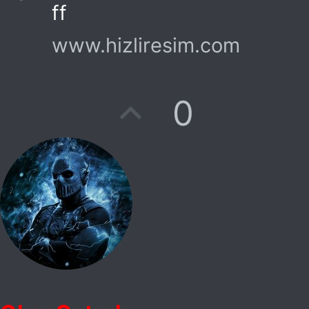
ff
www.hizliresim.com
O
0
y
l
a