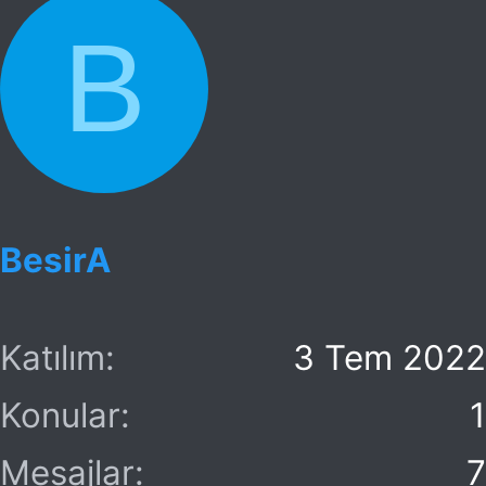
l
B
a
BesirA
Katılım
3 Tem 2022
Konular
1
Mesajlar
7