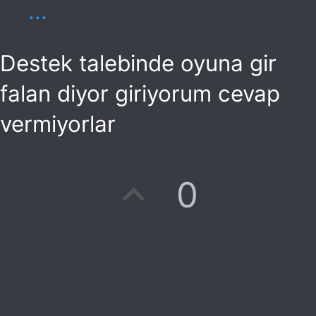
...
Destek talebinde oyuna gir
falan diyor giriyorum cevap
vermiyorlar
O
0
y
l
a