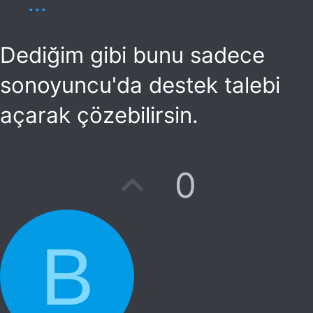
...
Dediğim gibi bunu sadece
sonoyuncu'da destek talebi
açarak çözebilirsin.
O
0
y
l
B
a