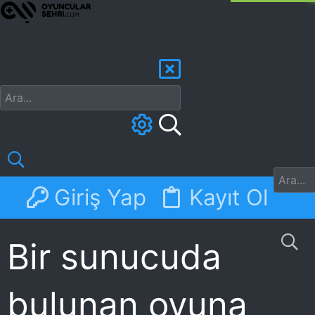
Giriş Yap
Kayıt Ol
Forumlar
Discord
N
Bir sunucuda
bulunan oyuna