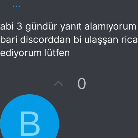
...
abi 3 gündür yanıt alamıyorum
bari discorddan bi ulaşşan rica
ediyorum lütfen
O
0
y
l
B
a