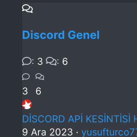
Discord Genel
3
6
3
6
DİSCORD APİ KESİNTİSİ
9 Ara 2023
yusufturco7