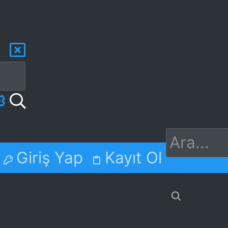
Giriş Yap
Kayıt Ol
rd
Neler Yeni
Kullanıcıl