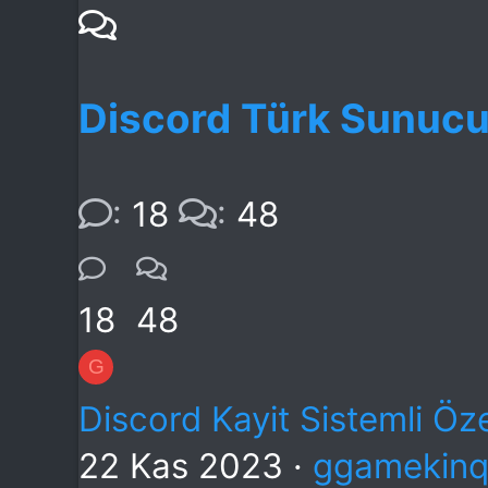
Discord Türk Sunucu
18
48
18
48
G
Discord Kayit Sistemli Ö
22 Kas 2023
ggamekinq