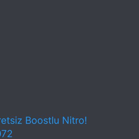
retsiz Boostlu Nitro!
072