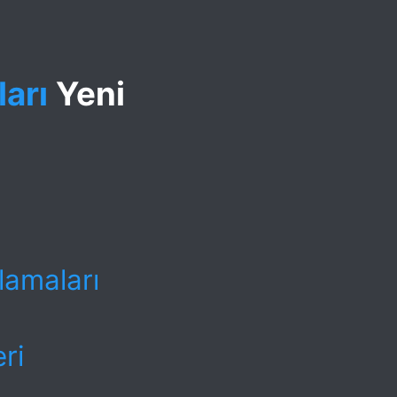
arı
Yeni
lamaları
ri