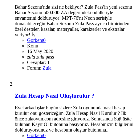
Bahar Sezonu'nda sizi ne bekliyor? Zula Pass'in yeni sezonu
Bahar Sezonu 500.000 ZA değerindeki ödülleriyle
envanterini dolduruyor! MPT-76'nı Neon serisiyle
donatabileceğin Bahar Sezonu Zula Pass ayrıca birbirinden
özel desteler, kasalar, materyaller, karakterler ve ekstralar
veriyor! İyi...
Gorkem0
Konu
16 May 2020
zula
zula
pass
Cevaplar: 1
Forum:
Zula
Zula Hesap Nasıl Oluşturulur ?
Evet arkadaşlar bugün sizlere Zula oyununda nasıl hesap
kurulur onu göstericeğim. Zula Hesap Nasıl Kurulur ? İlk
önce zulaoyun.com adresine giriyoruz. Sonrasında Sağ üstte
bulunan Kayıt Ol butonuna basıyoruz. Hesabınızın bilgilerini
dolduruyorsunuz ve hesabımı oluştur butonuna...
Gorkem0