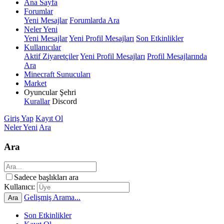
Ana Sayfa
Forumlar
Yeni Mesajlar
Forumlarda Ara
Neler Yeni
Yeni Mesajlar
Yeni Profil Mesajları
Son Etkinlikler
Kullanıcılar
Aktif Ziyaretçiler
Yeni Profil Mesajları
Profil Mesajlarında
Ara
Minecraft Sunucuları
Market
Oyuncular Şehri
Kurallar
Discord
Giriş Yap
Kayıt Ol
Neler Yeni
Ara
Ara
Sadece başlıkları ara
Kullanıcı:
Gelişmiş Arama...
Ara
Son Etkinlikler