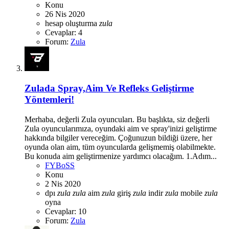
Konu
26 Nis 2020
hesap
oluşturma
zula
Cevaplar: 4
Forum:
Zula
Zulada Spray,Aim Ve Refleks Geliştirme
Yöntemleri!
Merhaba, değerli Zula oyuncuları. Bu başlıkta, siz değerli
Zula oyuncularımıza, oyundaki aim ve spray'inizi geliştirme
hakkında bilgiler vereceğim. Çoğunuzun bildiği üzere, her
oyunda olan aim, tüm oyuncularda gelişmemiş olabilmekte.
Bu konuda aim geliştirmenize yardımcı olacağım. 1.Adım...
FYBoSS
Konu
2 Nis 2020
dpı
zula
zula
aim
zula
giriş
zula
indir
zula
mobile
zula
oyna
Cevaplar: 10
Forum:
Zula