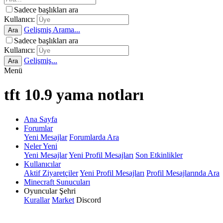
Sadece başlıkları ara
Kullanıcı:
Gelişmiş Arama...
Ara
Sadece başlıkları ara
Kullanıcı:
Gelişmiş...
Ara
Menü
tft 10.9 yama notları
Ana Sayfa
Forumlar
Yeni Mesajlar
Forumlarda Ara
Neler Yeni
Yeni Mesajlar
Yeni Profil Mesajları
Son Etkinlikler
Kullanıcılar
Aktif Ziyaretçiler
Yeni Profil Mesajları
Profil Mesajlarında Ara
Minecraft Sunucuları
Oyuncular Şehri
Kurallar
Market
Discord