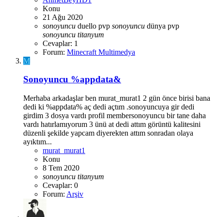
Konu
21 Ağu 2020
sonoyuncu
duello pvp
sonoyuncu
dünya pvp
sonoyuncu
titanyum
Cevaplar: 1
Forum:
Minecraft Multimedya
M
Sonoyuncu %appdata&
Merhaba arkadaşlar ben murat_murat1 2 gün önce birisi bana
dedi ki %appdata% aç dedi açtım .sonoyuncuya gir dedi
girdim 3 dosya vardı profil membersonoyuncu bir tane daha
vardı hatırlamıyorum 3 ünü at dedi attım görüntü kalitesini
düzenli şekilde yapcam diyerekten attım sonradan olaya
ayıktım...
murat_murat1
Konu
8 Tem 2020
sonoyuncu
titanyum
Cevaplar: 0
Forum:
Arşiv