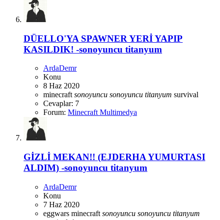
DÜELLO'YA SPAWNER YERİ YAPIP
KASILDIK! -sonoyuncu titanyum
ArdaDemr
Konu
8 Haz 2020
minecraft
sonoyuncu
sonoyuncu
titanyum
survival
Cevaplar: 7
Forum:
Minecraft Multimedya
GİZLİ MEKAN!! (EJDERHA YUMURTASI
ALDIM) -sonoyuncu titanyum
ArdaDemr
Konu
7 Haz 2020
eggwars
minecraft
sonoyuncu
sonoyuncu
titanyum