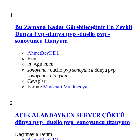
Bu Zamana Kadar Görebileceğiniz En Zevkli
Dünya Pvp -dünya pvp -duello pvp -
sonoyuncu titanyum
AhmetBeyHD1
Konu
26 Ağu 2020
sonoyuncu
duello pvp
sonoyuncu
dünya pvp
sonoyuncu
titanyum
Cevaplar: 1
Forum:
Minecraft Multimedya
AÇIK ALANDAYKEN SERVER ÇÖKTÜ -
dünya pvp -duello pvp -sonoyuncu titanyum
Kaçırmayın Derim
AhmetBeyHD1