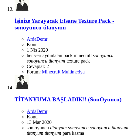
İşinize Yarayacak Efsane Texture Pack -
sonoyuncu titanyum
ArdaDemr
Konu
1 Nis 2020
her yeri aydınlatan pack
minecraft
sonoyuncu
sonoyuncu
titanyum
texture pack
Cevaplar: 2
Forum:
Minecraft Multimedya
TİTANYUMA BAŞLADIK!! (SonOyuncu)
ArdaDemr
Konu
13 Mar 2020
son oyuncu
titanyum
sonoyuncu
sonoyuncu
titanyum
titanyum
titanyum
para kasma