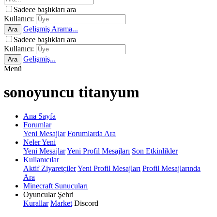
Sadece başlıkları ara
Kullanıcı:
Gelişmiş Arama...
Ara
Sadece başlıkları ara
Kullanıcı:
Gelişmiş...
Ara
Menü
sonoyuncu titanyum
Ana Sayfa
Forumlar
Yeni Mesajlar
Forumlarda Ara
Neler Yeni
Yeni Mesajlar
Yeni Profil Mesajları
Son Etkinlikler
Kullanıcılar
Aktif Ziyaretçiler
Yeni Profil Mesajları
Profil Mesajlarında
Ara
Minecraft Sunucuları
Oyuncular Şehri
Kurallar
Market
Discord