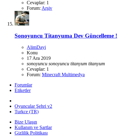
Cevaplar: 1
Forum:
Arşiv
Sonoyuncu Titanyuma Dev Güncelleme !
AlimDayi
Konu
17 Ara 2019
sonoyuncu
sonoyuncu
titanyum
titanyum
Cevaplar: 1
Forum:
Minecraft Multimedya
Forumlar
Etiketler
Oyuncular Şehri v2
Turkce (TR)
Bize Ulaşın
Kullanım ve Şartlar
Gizlilik Politikası