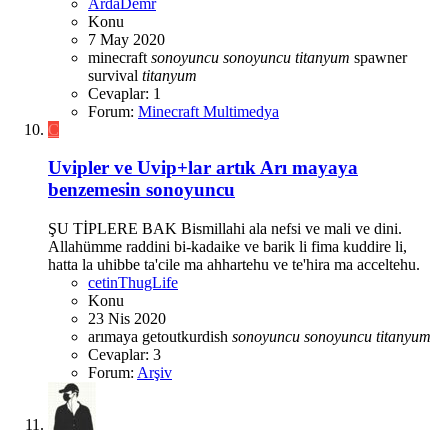
ArdaDemr
Konu
7 May 2020
minecraft
sonoyuncu
sonoyuncu
titanyum
spawner
survival
titanyum
Cevaplar: 1
Forum:
Minecraft Multimedya
C
Uvipler ve Uvip+lar artık Arı mayaya
benzemesin sonoyuncu
ŞU TİPLERE BAK Bismillahi ala nefsi ve mali ve dini.
Allahümme raddini bi-kadaike ve barik li fima kuddire li,
hatta la uhibbe ta'cile ma ahhartehu ve te'hira ma acceltehu.
cetinThugLife
Konu
23 Nis 2020
arımaya
getoutkurdish
sonoyuncu
sonoyuncu
titanyum
Cevaplar: 3
Forum:
Arşiv