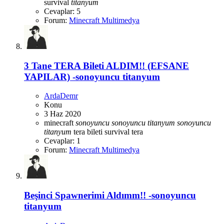
survival
titanyum
Cevaplar: 5
Forum:
Minecraft Multimedya
3 Tane TERA Bileti ALDIM!! (EFSANE
YAPILAR) -sonoyuncu titanyum
ArdaDemr
Konu
3 Haz 2020
minecraft
sonoyuncu
sonoyuncu
titanyum
sonoyuncu
titanyum
tera bileti
survival
tera
Cevaplar: 1
Forum:
Minecraft Multimedya
Beşinci Spawnerimi Aldımm!! -sonoyuncu
titanyum