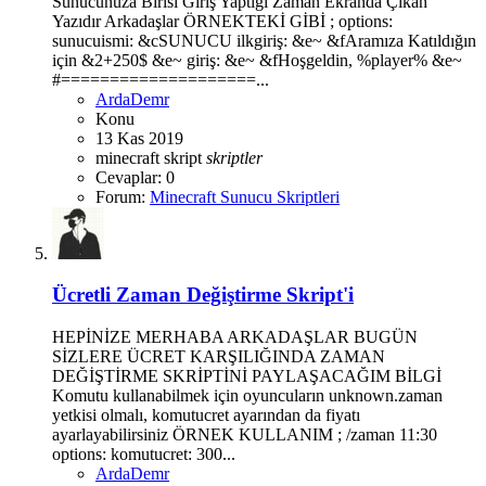
Sunucunuza Birisi Giriş Yaptığı Zaman Ekranda Çıkan
Yazıdır Arkadaşlar ÖRNEKTEKİ GİBİ ; options:
sunucuismi: &cSUNUCU ilkgiriş: &e~ &fAramıza Katıldığın
için &2+250$ &e~ giriş: &e~ &fHoşgeldin, %player% &e~
#====================...
ArdaDemr
Konu
13 Kas 2019
minecraft
skript
skriptler
Cevaplar: 0
Forum:
Minecraft Sunucu Skriptleri
Ücretli Zaman Değiştirme Skript'i
HEPİNİZE MERHABA ARKADAŞLAR BUGÜN
SİZLERE ÜCRET KARŞILIĞINDA ZAMAN
DEĞİŞTİRME SKRİPTİNİ PAYLAŞACAĞIM BİLGİ
Komutu kullanabilmek için oyuncuların unknown.zaman
yetkisi olmalı, komutucret ayarından da fiyatı
ayarlayabilirsiniz ÖRNEK KULLANIM ; /zaman 11:30
options: komutucret: 300...
ArdaDemr