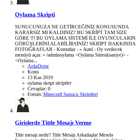
Oylama Skripti
SUNUCUNUZA NE GETİRCEĞİNİZ KONUSUNDA
KARARSIZ MI KALDINIZ? BU SKRİPT TAM SİZE
GÖRE !!! BU OYLAMA SİSTEMİ İLE OYUNCULARIN
GÖRÜŞLERİNİ ALABİLİRSİNİZ! SKRİPT HAKKINDA
FOTOĞRAFLAR - Komutlar - » /katıl - Oy verilecek
menüyü açar. » /adminoylama <Oylama Süresi(saniye)> -
<Oylama...
ArdaDemr
Konu
13 Kas 2019
oylama
skript
skriptler
Cevaplar: 0
Forum:
Minecraft Sunucu Skriptleri
Girişlerde Tittle Mesajı Verme
Title mesajı nedir? Title Mesajı Arkadaşlar Mesela