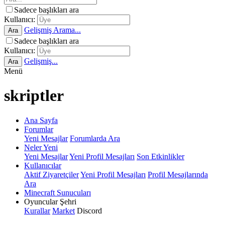
Sadece başlıkları ara
Kullanıcı:
Gelişmiş Arama...
Ara
Sadece başlıkları ara
Kullanıcı:
Gelişmiş...
Ara
Menü
skriptler
Ana Sayfa
Forumlar
Yeni Mesajlar
Forumlarda Ara
Neler Yeni
Yeni Mesajlar
Yeni Profil Mesajları
Son Etkinlikler
Kullanıcılar
Aktif Ziyaretçiler
Yeni Profil Mesajları
Profil Mesajlarında
Ara
Minecraft Sunucuları
Oyuncular Şehri
Kurallar
Market
Discord