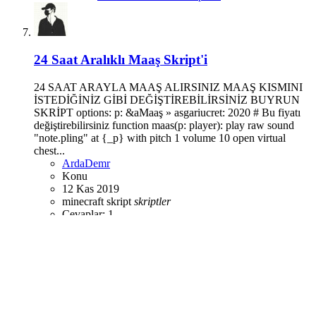
24 Saat Aralıklı Maaş Skript'i
24 SAAT ARAYLA MAAŞ ALIRSINIZ MAAŞ KISMINI
İSTEDİĞİNİZ GİBİ DEĞİŞTİREBİLİRSİNİZ BUYRUN
SKRİPT options: p: &aMaaş » asgariucret: 2020 # Bu fiyatı
değiştirebilirsiniz function maas(p: player): play raw sound
"note.pling" at {_p} with pitch 1 volume 10 open virtual
chest...
ArdaDemr
Konu
12 Kas 2019
minecraft
skript
skriptler
Cevaplar: 1
Forum:
Minecraft Sunucu Skriptleri
Minecraft - Gelişmiş Sohbet Temizleme Skript