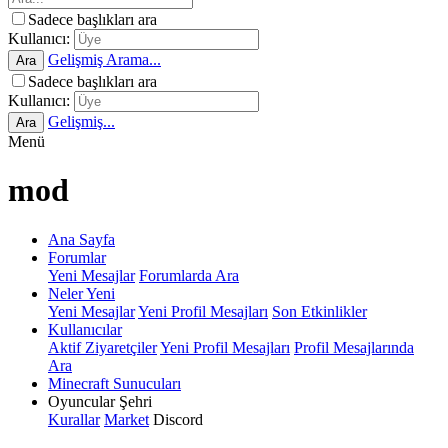
Sadece başlıkları ara
Kullanıcı:
Gelişmiş Arama...
Ara
Sadece başlıkları ara
Kullanıcı:
Gelişmiş...
Ara
Menü
mod
Ana Sayfa
Forumlar
Yeni Mesajlar
Forumlarda Ara
Neler Yeni
Yeni Mesajlar
Yeni Profil Mesajları
Son Etkinlikler
Kullanıcılar
Aktif Ziyaretçiler
Yeni Profil Mesajları
Profil Mesajlarında
Ara
Minecraft Sunucuları
Oyuncular Şehri
Kurallar
Market
Discord