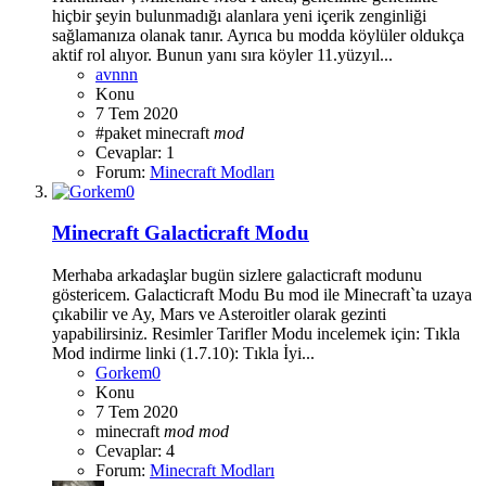
hiçbir şeyin bulunmadığı alanlara yeni içerik zenginliği
sağlamanıza olanak tanır. Ayrıca bu modda köylüler oldukça
aktif rol alıyor. Bunun yanı sıra köyler 11.yüzyıl...
avnnn
Konu
7 Tem 2020
#paket
minecraft
mod
Cevaplar: 1
Forum:
Minecraft Modları
Minecraft Galacticraft Modu
Merhaba arkadaşlar bugün sizlere galacticraft modunu
göstericem. Galacticraft Modu Bu mod ile Minecraft`ta uzaya
çıkabilir ve Ay, Mars ve Asteroitler olarak gezinti
yapabilirsiniz. Resimler Tarifler Modu incelemek için: Tıkla
Mod indirme linki (1.7.10): Tıkla İyi...
Gorkem0
Konu
7 Tem 2020
minecraft
mod
mod
Cevaplar: 4
Forum:
Minecraft Modları