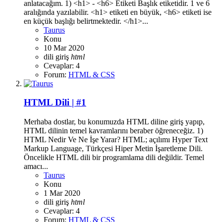
anlatacağım. 1) <h1> - <h6> Etiketi Başlık etiketidir. 1 ve 6
aralığında yazılabilir. <h1> etiketi en büyük, <h6> etiketi ise
en küçük başlığı belirtmektedir. </h1>...
Taurus
Konu
10 Mar 2020
dili
giriş
html
Cevaplar: 4
Forum:
HTML & CSS
HTML Dili | #1
Merhaba dostlar, bu konumuzda HTML diline giriş yapıp,
HTML dilinin temel kavramlarını beraber öğreneceğiz. 1)
HTML Nedir Ve Ne İşe Yarar? HTML; açılımı Hyper Text
Markup Language, Türkçesi Hiper Metin İşaretleme Dili.
Öncelikle HTML dili bir programlama dili değildir. Temel
amacı...
Taurus
Konu
1 Mar 2020
dili
giriş
html
Cevaplar: 4
Forum:
HTML & CSS