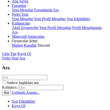
Ana Sayfa
Forumlar
Yeni Mesajlar
Forumlarda Ara
Neler Yeni
Yeni Mesajlar
Yeni Profil Mesajları
Son Etkinlikler
Kullanıcılar
Aktif Ziyaretçiler
Yeni Profil Mesajları
Profil Mesajlarında
Ara
Minecraft Sunucuları
Oyuncular Şehri
Market
Kurallar
Discord
Giriş Yap
Kayıt Ol
Neler Yeni
Ara
Ara
Sadece başlıkları ara
Kullanıcı:
Gelişmiş Arama...
Ara
Son Etkinlikler
Kayıt Ol