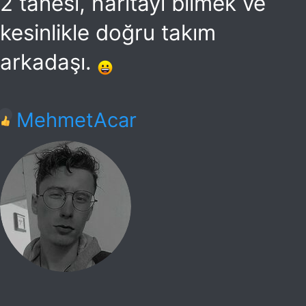
2 tanesi, haritayı bilmek ve
kesinlikle doğru takım
arkadaşı.
T
MehmetAcar
e
p
k
i
l
e