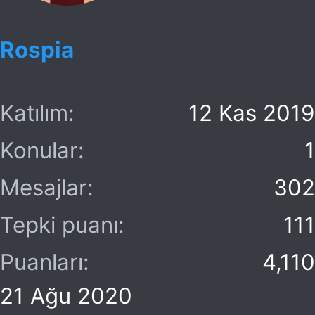
e
r
Rospia
:
Katılım
12 Kas 2019
Konular
1
Mesajlar
302
Tepki puanı
111
Puanları
4,110
21 Ağu 2020