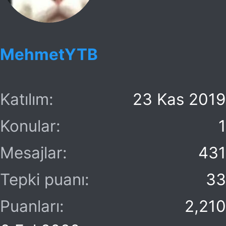
l
e
r
MehmetYTB
:
Katılım
23 Kas 2019
Konular
1
Mesajlar
431
Tepki puanı
33
Puanları
2,210