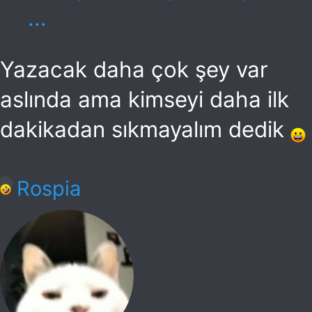
...
Yazacak daha çok şey var
aslında ama kimseyi daha ilk
dakikadan sıkmayalım dedik
T
Rospia
e
p
k
i