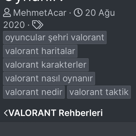
K
B
MehmetAcar
20 Ağu
o
E
a
2020
n
t
ş
oyuncular şehri valorant
u
i
l
valorant haritalar
y
k
a
valorant karakterler
u
e
n
valorant nasıl oynanır
b
t
g
valorant nedir
valorant taktik
a
l
ı
ş
e
ç
VALORANT Rehberleri
l
r
t
a
a