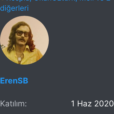
e
diğerleri
p
k
i
l
e
r
:
ErenSB
Katılım
1 Haz 2020