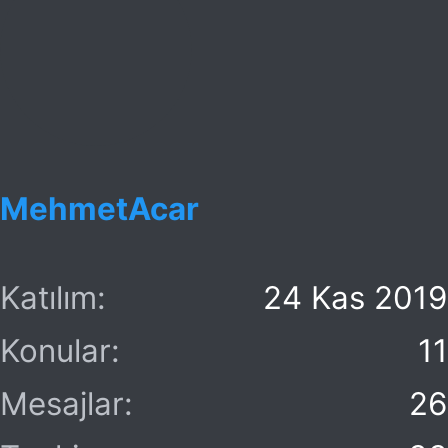
t
r
a
i
n
h
i
MehmetAcar
Katılım
24 Kas 2019
Konular
11
Mesajlar
26