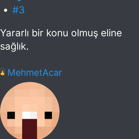
#3
Yararlı bir konu olmuş eline
sağlık.
T
MehmetAcar
e
p
k
i
l