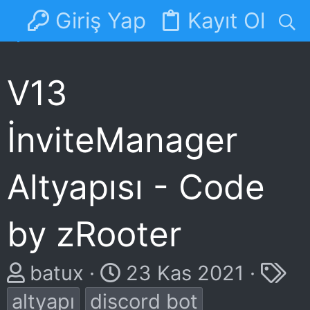
Giriş Yap
Kayıt Ol
Forumlar
Discord
V13
İnviteManager
Altyapısı - Code
by zRooter
K
B
E
batux
23 Kas 2021
o
a
t
altyapı
discord bot