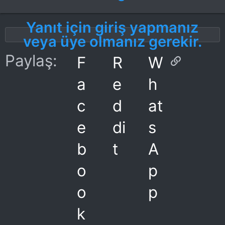
p
Yanıt için giriş yapmanız
k
veya üye olmanız gerekir.
i
Link
Paylaş:
F
R
W
l
a
e
h
e
c
d
at
r
e
di
s
:
b
t
A
o
p
o
p
k