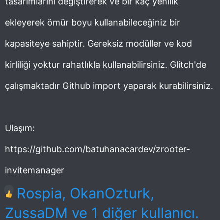
tasarımlarını değiştirerek ve bir kaç yenilik
n
h
ekleyerek ömür boyu kullanabileceğiniz bir
i
kapasiteye sahiptir. Gereksiz modüller ve kod
kirliliği yoktur rahatlıkla kullanabilirsiniz. Glitch'de
çalışmaktadır Github import yaparak kurabilirsiniz.
Ulaşım:
https://github.com/batuhanacardev/zrooter-
invitemanager
T
Rospia
,
OkanOzturk
,
e
ZussaDM
ve 1 diğer kullanıcı.