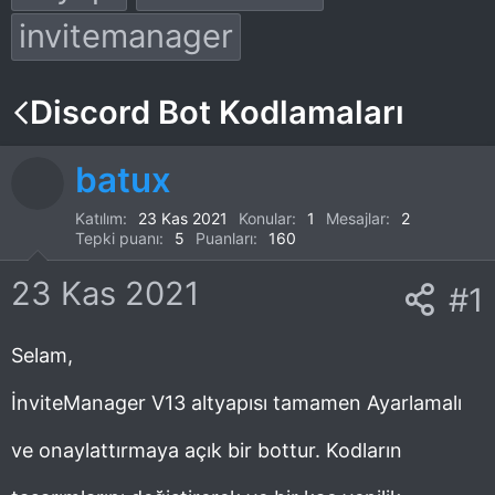
n
ş
i
invitemanager
u
l
k
Discord Bot Kodlamaları
y
a
e
u
n
t
batux
b
g
l
Katılım
23 Kas 2021
Konular
1
Mesajlar
2
Tepki puanı
5
Puanları
160
a
ı
e
23 Kas 2021
ş
ç
r
#1
l
t
Selam,
a
a
İnviteManager V13 altyapısı tamamen Ayarlamalı
t
r
ve onaylattırmaya açık bir bottur. Kodların
a
i