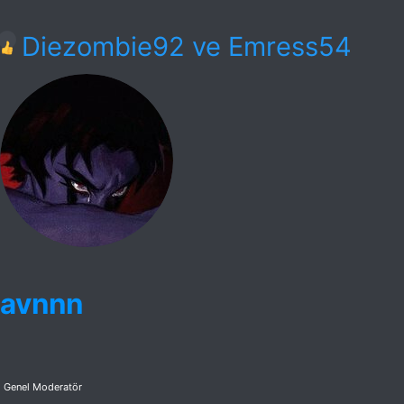
T
Diezombie92
ve
Emress54
e
p
k
i
l
e
r
avnnn
:
Genel Moderatör