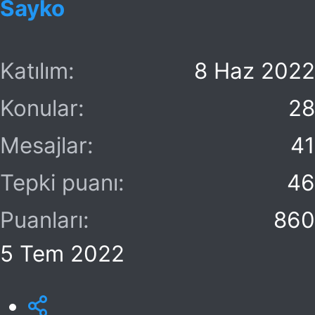
Sayko
l
t
a
a
Katılım
8 Haz 2022
t
r
a
i
Konular
28
n
h
Mesajlar
41
i
Tepki puanı
46
Puanları
860
5 Tem 2022