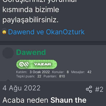
kısmında bizimle
paylaşabilirsiniz.
T
Dawend
ve
OkanOzturk
e
p
Dawend
k
i
Katılım
3 Ocak 2022
Konular
8
Mesajlar
42
Tepki puanı
22
Puanları
810
l
4 Ağu 2022
e
#2
r
Acaba neden
Shaun the