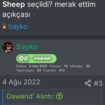
:
Sheep
seçildi? merak ettim
açıkçası
T
Sayko
e
p
Sayko
k
i
Katılım
8 Haz 2022
Konular
18
Mesajlar
30
Tepki puanı
24
Puanları
410
l
4 Ağu 2022
e
#3
r
Dawend' Alıntı:
: