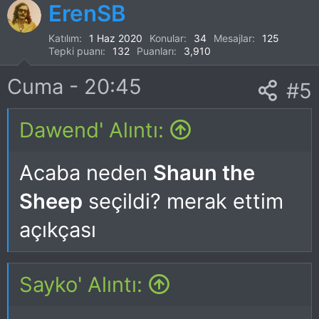
p
ErenSB
k
Katılım
1 Haz 2020
Konular
34
Mesajlar
125
Tepki puanı
132
Puanları
3,910
i
Cuma - 20:45
#5
l
e
Dawend' Alıntı:
r
Acaba neden
Shaun the
:
Sheep
seçildi? merak ettim
açıkçası
Sayko' Alıntı: