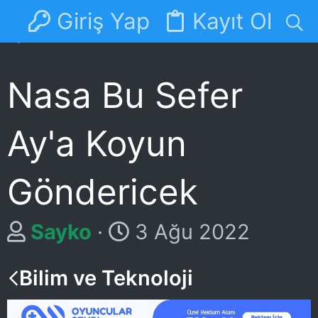
Giriş Yap
Kayıt Ol
Forumlar
Discord
Nasa Bu Sefer
Ay'a Koyun
Göndericek
K
B
Sayko
3 Ağu 2022
o
a
Bilim ve Teknoloji
n
ş
u
l