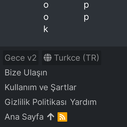
o
p
o
p
k
Gece v2
Turkce (TR)
Bize Ulaşın
Kullanım ve Şartlar
Gizlilik Politikası
Yardım
Ana Sayfa
R
S