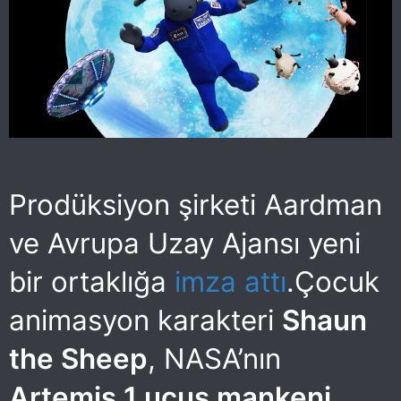
Prodüksiyon şirketi Aardman
ve Avrupa Uzay Ajansı yeni
bir ortaklığa
imza attı
.Çocuk
animasyon karakteri
Shaun
the Sheep
, NASA’nın
Artemis 1 uçuş mankeni