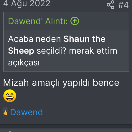
4 Ağu 2022
#4
Dawend' Alıntı:
Acaba neden
Shaun the
Sheep
seçildi? merak ettim
açıkçası
Mizah amaçlı yapıldı bence
T
Dawend
e