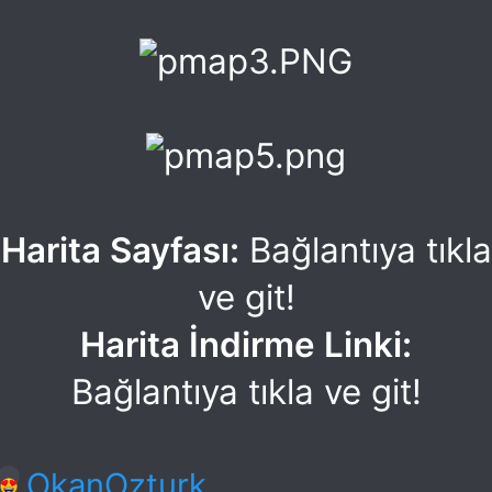
Harita Sayfası:
Bağlantıya tıkla
ve git!
Harita İndirme Linki:
Bağlantıya tıkla ve git!​
T
OkanOzturk