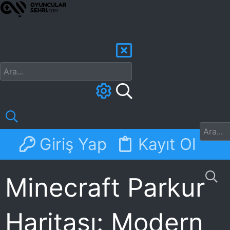
Giriş Yap
Kayıt Ol
Forumlar
Discord
N
Minecraft Parkur
Haritası: Modern