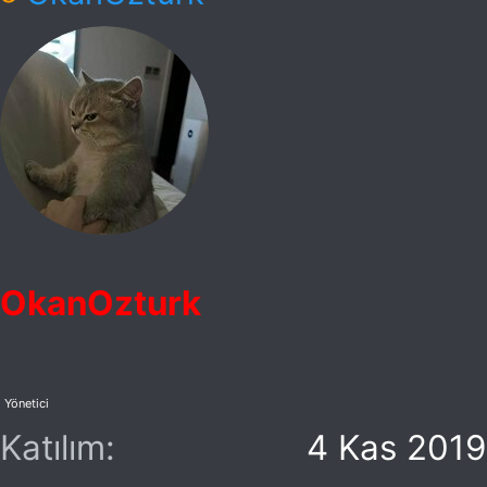
e
p
k
i
l
e
r
OkanOzturk
:
Yönetici
Katılım
4 Kas 2019