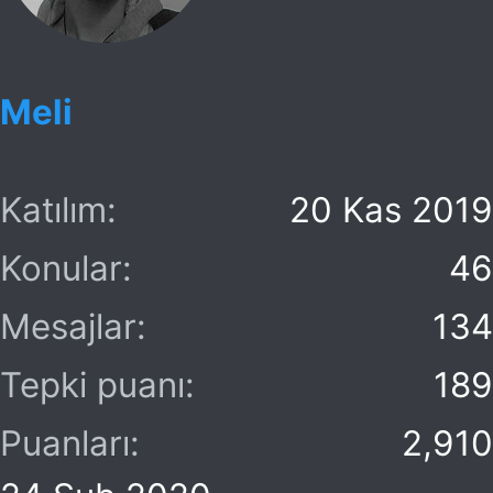
l
t
a
a
Meli
t
r
a
i
n
h
Katılım
20 Kas 2019
i
Konular
46
Mesajlar
134
Tepki puanı
189
Puanları
2,910