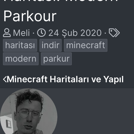
Parkour
K
B
E
Meli
24 Şub 2020
o
a
t
haritası
indir
minecraft
n
ş
i
modern
parkur
u
l
k
Minecraft Haritaları ve Yapılar
y
a
e
u
n
t
b
g
l
a
ı
e
ş
ç
r