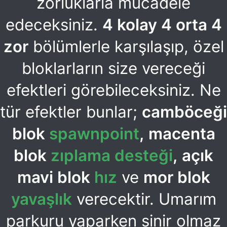
zorluklarla mücadele
edeceksiniz.
4 kolay 4 orta 4
zor
bölümlerle karşılaşıp, özel
bloklarların size vereceği
efektleri görebileceksiniz. Ne
tür efektler bunlar;
camböceği
blok
spawnpoint
,
macenta
blok
zıplama desteği
,
açık
mavi blok
hız
ve
mor blok
yavaşlık
verecektir. Umarım
parkuru yaparken sinir olmaz