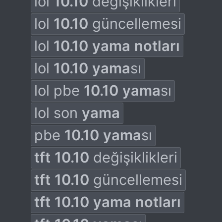
lol
10.10
değişiklikleri
lol
10.10
güncellemesi
lol
10.10
yama
notları
lol
10.10
yama
sı
lol pbe
10.10
yama
sı
lol son
yama
pbe
10.10
yama
sı
tft
10.10
değişiklikleri
tft
10.10
güncellemesi
tft
10.10
yama
notları