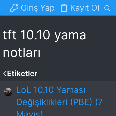
Giriş Yap
Kayıt Ol
Forumlar
Discord
tft 10.10 yama
notları
Etiketler
LoL 10.10 Yaması
Değişiklikleri (PBE) (7
Mayıs)