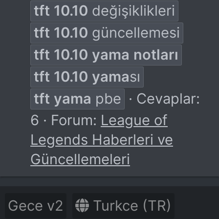
tft
10.10
değişiklikleri
tft
10.10
güncellemesi
tft
10.10
yama
notları
tft
10.10
yama
sı
tft
yama
pbe
Cevaplar:
6
Forum:
League of
Legends Haberleri ve
Güncellemeleri
Gece v2
Turkce (TR)