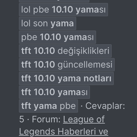
lol pbe
10.10
yama
sı
lol son
yama
pbe
10.10
yama
sı
tft
10.10
değişiklikleri
tft
10.10
güncellemesi
tft
10.10
yama
notları
tft
10.10
yama
sı
tft
yama
pbe
Cevaplar:
5
Forum:
League of
Legends Haberleri ve