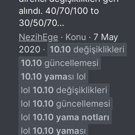
alındı. 40/70/100 to
30/50/70...
NezihEge
Konu
7 May
2020
10.10
değişiklikleri
10.10
güncellemesi
10.10
yama
sı lol
lol
10.10
değişiklikleri
lol
10.10
güncellemesi
lol
10.10
yama
notları
lol
10.10
yama
sı