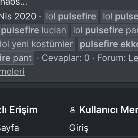
haos...
Nis 2020
lol
pulsefire
lol
pulse
l
pulsefire
lucian
lol
pulsefire
pa
lol yeni kostümler
pulsefire
ekk
ire
pant
Cevaplar: 0
Forum:
Le
meleri
lı Erişim
Kullanıcı M
Sayfa
Giriş