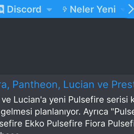
Discord
Neler Yeni
ra, Pantheon, Lucian ve Presti
ve Lucian'a yeni Pulsefire serisi 
gelmesi planlanıyor. Ayrıca "Pulse
lsefire Ekko Pulsefire Fiora Pulsef