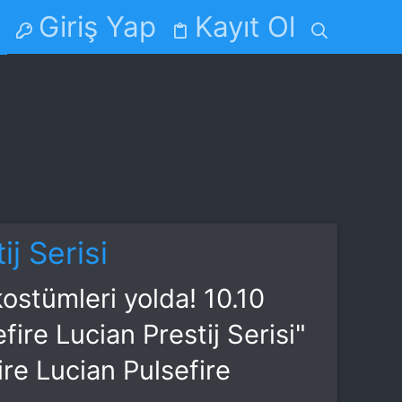
Giriş Yap
Kayıt Ol
Kullanıcılar
j Serisi
kostümleri yolda! 10.10
fire Lucian Prestij Serisi"
ire Lucian Pulsefire