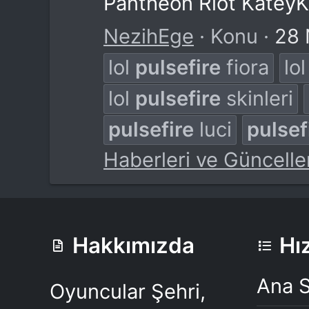
Pantheon Riot KateyK
NezihEge
Konu
28 
lol
pulsefire
fiora
lo
lol
pulsefire
skinleri
pulsefire
luci
pulsef
Haberleri ve Güncelle
Hakkımızda
Hız
Ana 
Oyuncular Şehri,