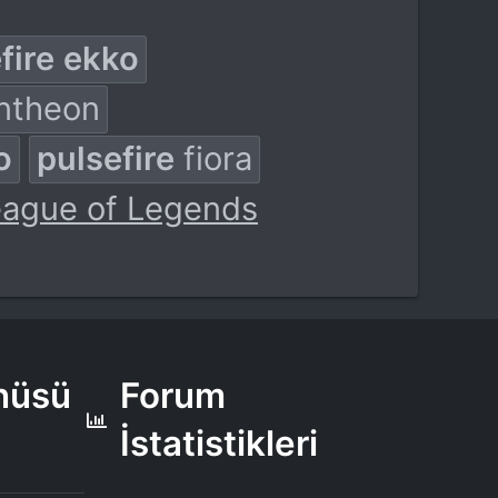
fire
ekko
ntheon
o
pulsefire
fiora
ague of Legends
enüsü
Forum
İstatistikleri