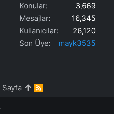
Konular
3,669
Mesajlar
16,345
Kullanıcılar
26,120
Son Üye
mayk3535
 Sayfa
R
S
S
.