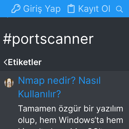
Giriş Yap
Kayıt Ol
Forumlar
Discord
#portscanner
Etiketler
Nmap nedir? Nasıl
Kullanılır?
Tamamen özgür bir yazılım
olup, hem Windows‘ta hem