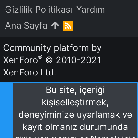
Gizlilik Politikası
Yardım
Ana Sayfa
R
S
S
Community platform by
®
XenForo
© 2010-2021
XenForo Ltd.
Bu site, içeriği
kişiselleştirmek,
deneyiminize uyarlamak ve
kayıt olmanız durumunda