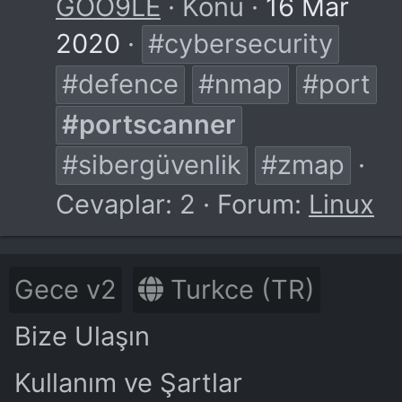
GOO9LE
Konu
16 Mar
2020
#cybersecurity
#defence
#nmap
#port
#portscanner
#sibergüvenlik
#zmap
Cevaplar: 2
Forum:
Linux
Gece v2
Turkce (TR)
Bize Ulaşın
Kullanım ve Şartlar