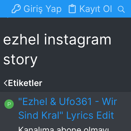
Giriş Yap
Kayıt Ol
Forumlar
Discord
ezhel instagram
story
Etiketler
"Ezhel & Ufo361 - Wir
P
Sind Kral" Lyrics Edit
Kanalıma abone olmayı,